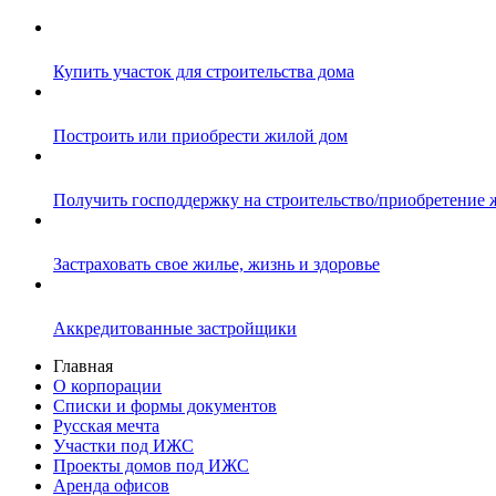
Купить участок для строительства дома
Построить или приобрести жилой дом
Получить господдержку на строительство/приобретение 
Застраховать свое жилье, жизнь и здоровье
Аккредитованные застройщики
Главная
О корпорации
Списки и формы документов
Русская мечта
Участки под ИЖС
Проекты домов под ИЖС
Аренда офисов