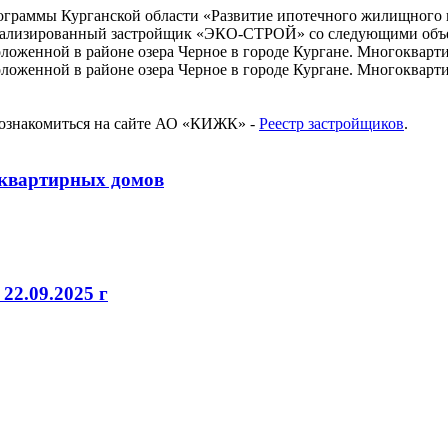
рограммы Курганской области «Развитие ипотечного жилищного 
циализированный застройщик «ЭКО-СТРОЙ» со следующими объ
оложенной в районе озера Черное в городе Кургане. Многоквар
положенной в районе озера Черное в городе Кургане. Многоква
 ознакомиться на сайте АО «КИЖК» -
Реестр застройщиков
.
оквартирных домов
22.09.2025 г