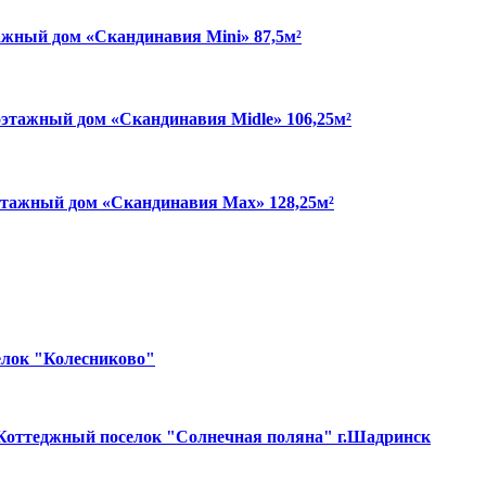
жный дом «Скандинавия Mini» 87,5м²
этажный дом «Скандинавия Midle» 106,25м²
тажный дом «Скандинавия Max» 128,25м²
лок "Колесниково"
Коттеджный поселок "Солнечная поляна" г.Шадринск