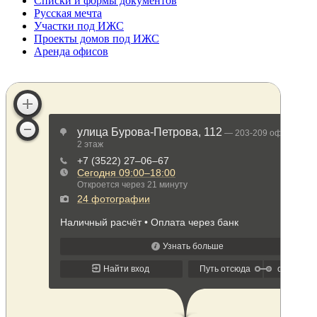
Списки и формы документов
Русская мечта
Участки под ИЖС
Проекты домов под ИЖС
Аренда офисов