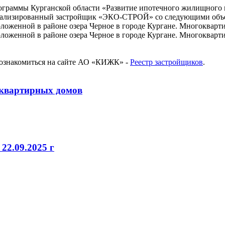
рограммы Курганской области «Развитие ипотечного жилищного 
циализированный застройщик «ЭКО-СТРОЙ» со следующими объ
оложенной в районе озера Черное в городе Кургане. Многоквар
положенной в районе озера Черное в городе Кургане. Многоква
 ознакомиться на сайте АО «КИЖК» -
Реестр застройщиков
.
оквартирных домов
22.09.2025 г