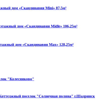
жный дом «Скандинавия Mini» 87,5м²
этажный дом «Скандинавия Midle» 106,25м²
тажный дом «Скандинавия Max» 128,25м²
лок "Колесниково"
Коттеджный поселок "Солнечная поляна" г.Шадринск