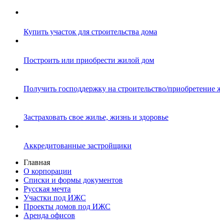
Купить участок для строительства дома
Построить или приобрести жилой дом
Получить господдержку на строительство/приобретение 
Застраховать свое жилье, жизнь и здоровье
Аккредитованные застройщики
Главная
О корпорации
Списки и формы документов
Русская мечта
Участки под ИЖС
Проекты домов под ИЖС
Аренда офисов