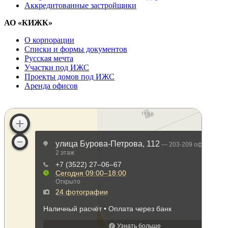
Аккредитованные застройщики
АО «КИЖК»
О корпорации
Списки и формы документов
Русская мечта
Участки под ИЖС
Проекты домов под ИЖС
Аренда офисов