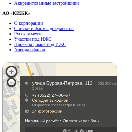
Аккредитованные застройщики
АО «КИЖК»
О корпорации
Списки и формы документов
Русская мечта
Участки под ИЖС
Проекты домов под ИЖС
Аренда офисов